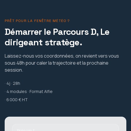
PRÊT POUR LA FENÊTRE MÉTÉO ?
Démarrer le
Parcours D, Le
dirigeant stratège
.
Laissez-nous vos coordonnées, on revient vers vous
sous 48h pour caler la trajectoire et la prochaine
session.
·
4j · 28h
·
4
modules · Format Alfie
·
6 000 € HT