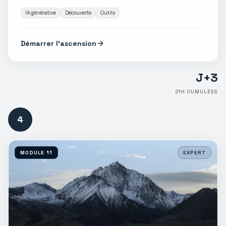
IA générative
Découverte
Outils
Démarrer l'ascension
J+
3
21
H CUMULÉES
4
MODULE
11
EXPERT