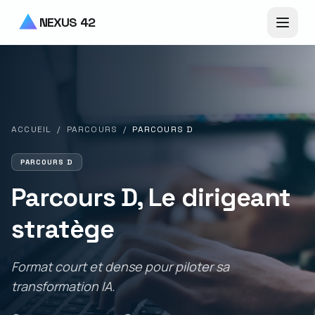
Aller au contenu principal
NEXUS 42
ACCUEIL
/
PARCOURS
/
PARCOURS
D
PARCOURS
D
Parcours D, Le dirigeant
stratège
Format court et dense pour piloter sa
transformation IA.