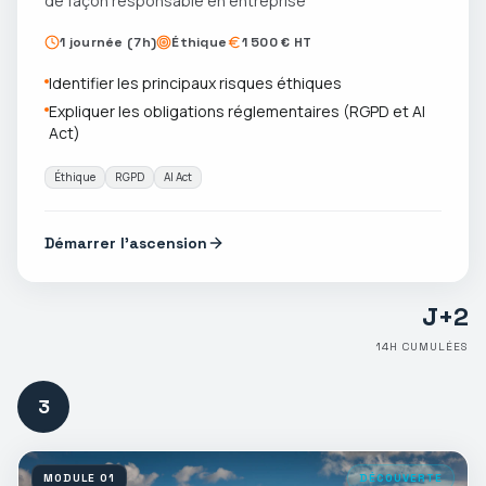
de façon responsable en entreprise
1 journée (7h)
Éthique
1 500 € HT
Identifier les principaux risques éthiques
Expliquer les obligations réglementaires (RGPD et AI
Act)
Éthique
RGPD
AI Act
Démarrer l'ascension
J+
2
14
H CUMULÉES
3
MODULE
01
DÉCOUVERTE