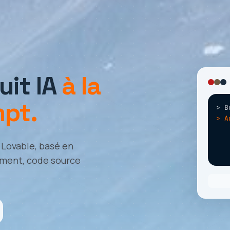
it IA
à la
mpt.
> B
> A
> D
 Lovable, basé en
ement, code source