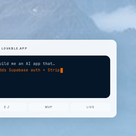
LOVABLE.APP
uild me an AI app that…
dds Supabase auth + Stripe
eploy to
3 J
MVP
LIVE