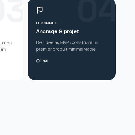
0
4
0
3
LE SOMMET
Ancrage & projet
De l'idée au MVP : construire un
os des
premier produit minimal viable
défi
FINAL