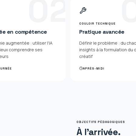
0
2
COULOIR TECHNIQUE
ée en compétence
Pratique avancée
e augmentée : utiliser l'IA
Définir le problème : du cha
ieux comprendre ses
insights à la formulation du 
teurs
créatif
OURNÉE
APRÈS-MIDI
OBJECTIFS PÉDAGOGIQUES
À l'arrivée.