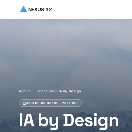
Aller au contenu principal
NEXUS 42
Accueil
Formations
IA by Design
ASCENSION GRADE ·
PRATIQUE
IA by Design