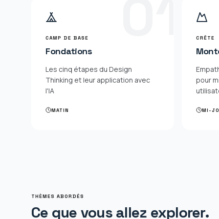
0
1
CAMP DE BASE
CRÊTE
Fondations
Mont
Les cinq étapes du Design
Empathi
Thinking et leur application avec
pour m
l'IA
utilisa
MATIN
MI-J
THÈMES ABORDÉS
Ce que vous allez explorer.