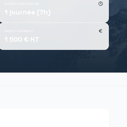
DURÉE D'ASCENSION
1 journée (7h)
INVESTISSEMENT
1 500 € HT