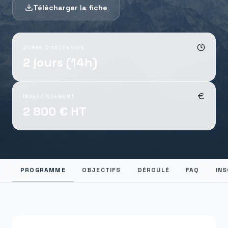
Télécharger la fiche
DURÉE D'ASCENSION
2 jours (14h)
INVESTISSEMENT
2 800 € HT
PROGRAMME
OBJECTIFS
DÉROULÉ
FAQ
INS