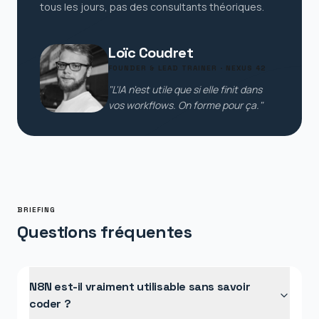
tous les jours, pas des consultants théoriques.
Loïc Coudret
FOUNDER & LEAD TRAINER · NEXUS 42
"L'IA n'est utile que si elle finit dans
vos workflows. On forme pour ça."
BRIEFING
Questions fréquentes
N8N est-il vraiment utilisable sans savoir
coder ?