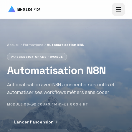
Aller au contenu principal
NEXUS 42
Accueil
Formations
Automatisation N8N
ASCENSION GRADE ·
AVANCÉ
Automatisation N8N
Automatisation avec N8N : connecter ses outils et
automatiser ses workflows métiers sans coder
MODULE
08
2 JOURS (14H)
2 800 € HT
Lancer l'ascension