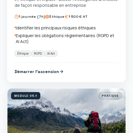
de façon responsable en entreprise
1 journée (7h)
Éthique
1 500 € HT
Identifier les principaux risques éthiques
Expliquer les obligations réglementaires (RGPD et
AI Act)
Éthique
RGPD
AI Act
Démarrer l'ascension
MODULE
05.1
PRATIQUE