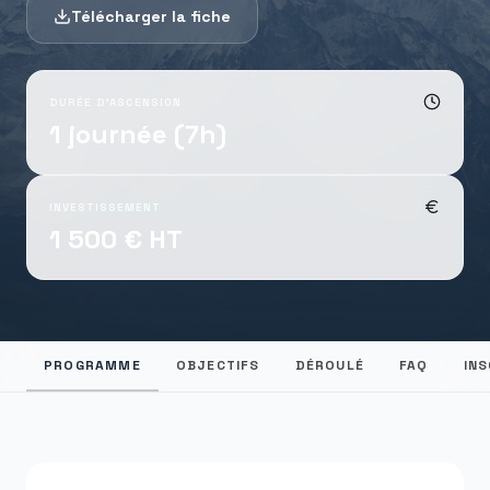
Télécharger la fiche
DURÉE D'ASCENSION
1 journée (7h)
INVESTISSEMENT
1 500 € HT
PROGRAMME
OBJECTIFS
DÉROULÉ
FAQ
INS