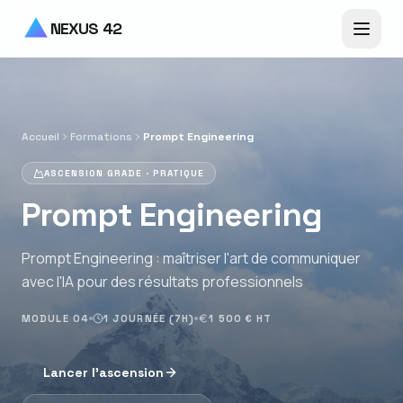
Aller au contenu principal
NEXUS 42
Accueil
Formations
Prompt Engineering
ASCENSION GRADE ·
PRATIQUE
Prompt Engineering
Prompt Engineering : maîtriser l'art de communiquer
avec l'IA pour des résultats professionnels
MODULE
04
1 JOURNÉE (7H)
1 500 € HT
Lancer l'ascension